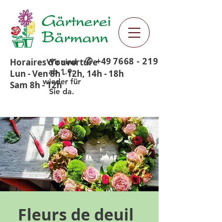
✆
+49
7668 - 219
Horaires d’ouverture
Wir sind
ab 1.9.
Lun - Ven 8h - 12h, 14h - 18h
wieder für
Sam 8h - 12h
Sie da.
Fleurs de deuil